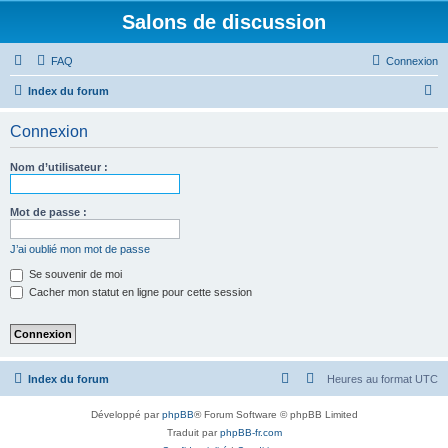
Salons de discussion
FAQ
Connexion
R
Index du forum
e
Connexion
c
h
Nom d’utilisateur :
e
r
Mot de passe :
c
J’ai oublié mon mot de passe
h
Se souvenir de moi
e
Cacher mon statut en ligne pour cette session
r
Index du forum
Heures au format
UTC
Développé par
phpBB
® Forum Software © phpBB Limited
Traduit par
phpBB-fr.com