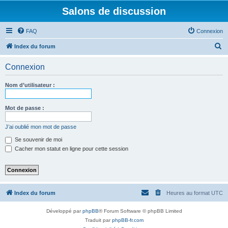
Salons de discussion
FAQ
Connexion
R
Index du forum
e
Connexion
c
h
Nom d’utilisateur :
e
r
Mot de passe :
c
J’ai oublié mon mot de passe
h
Se souvenir de moi
e
Cacher mon statut en ligne pour cette session
r
Index du forum
Heures au format
UTC
Développé par
phpBB
® Forum Software © phpBB Limited
Traduit par
phpBB-fr.com