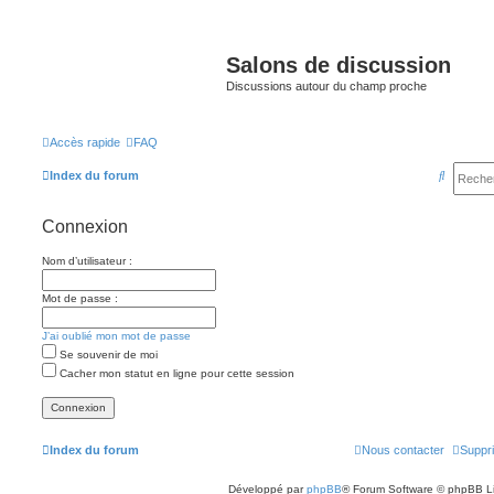
Salons de discussion
Discussions autour du champ proche
Accès rapide
FAQ
R
Index du forum
e
Connexion
c
h
Nom d’utilisateur :
e
Mot de passe :
r
c
J’ai oublié mon mot de passe
Se souvenir de moi
h
Cacher mon statut en ligne pour cette session
e
r
Index du forum
Nous contacter
Suppri
Développé par
phpBB
® Forum Software © phpBB L