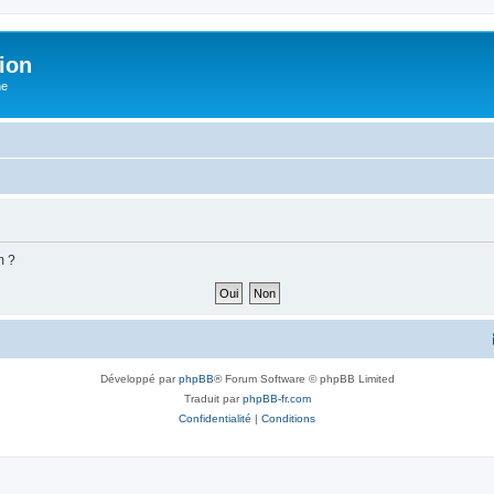
ion
he
m ?
Développé par
phpBB
® Forum Software © phpBB Limited
Traduit par
phpBB-fr.com
Confidentialité
|
Conditions