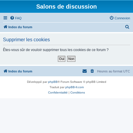
Salons de discussion
FAQ
Connexion
R
Index du forum
e
Supprimer les cookies
c
h
Êtes-vous sûr de vouloir supprimer tous les cookies de ce forum ?
e
r
c
Index du forum
Heures au format
UTC
h
Développé par
phpBB
® Forum Software © phpBB Limited
e
Traduit par
phpBB-fr.com
r
Confidentialité
|
Conditions