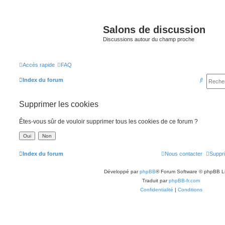
Salons de discussion
Discussions autour du champ proche
Accès rapide
FAQ
R
Index du forum
e
Supprimer les cookies
c
h
Êtes-vous sûr de vouloir supprimer tous les cookies de ce forum ?
e
r
c
Index du forum
Nous contacter
Suppri
h
Développé par
phpBB
® Forum Software © phpBB L
e
Traduit par
phpBB-fr.com
r
Confidentialité
|
Conditions