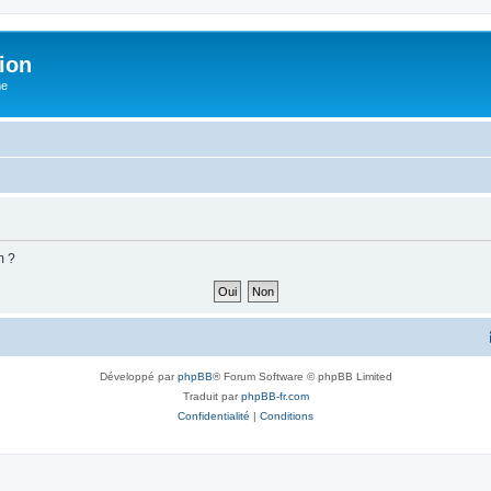
ion
he
m ?
Développé par
phpBB
® Forum Software © phpBB Limited
Traduit par
phpBB-fr.com
Confidentialité
|
Conditions