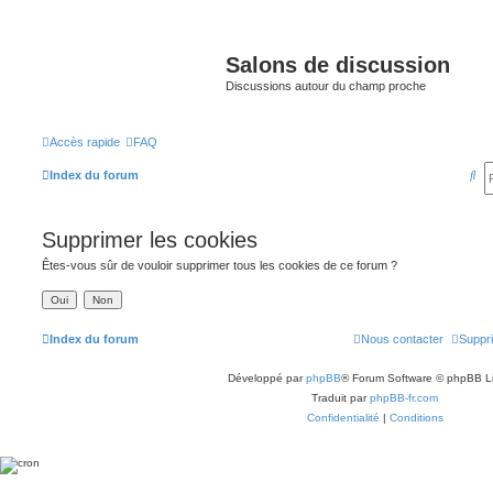
Salons de discussion
Discussions autour du champ proche
Accès rapide
FAQ
R
Index du forum
e
c
Supprimer les cookies
h
Êtes-vous sûr de vouloir supprimer tous les cookies de ce forum ?
e
r
c
Index du forum
Nous contacter
Suppri
h
Développé par
phpBB
® Forum Software © phpBB L
e
Traduit par
phpBB-fr.com
r
Confidentialité
|
Conditions