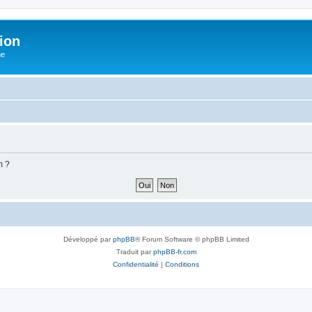
ion
he
m ?
Développé par
phpBB
® Forum Software © phpBB Limited
Traduit par
phpBB-fr.com
Confidentialité
|
Conditions