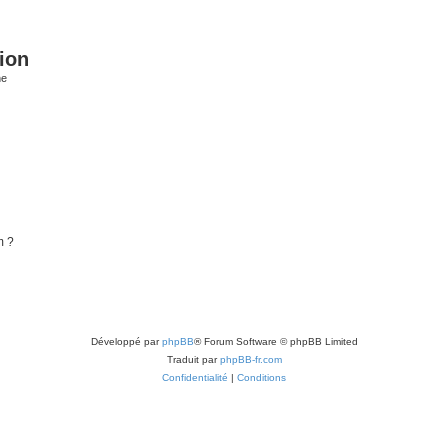
ion
he
m ?
Développé par
phpBB
® Forum Software © phpBB Limited
Traduit par
phpBB-fr.com
Confidentialité
|
Conditions