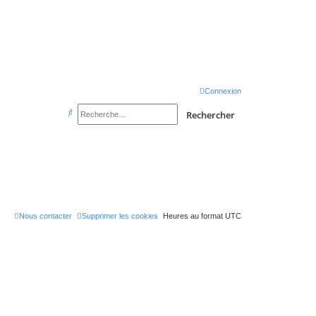
sondeslocales.fr
Connexion
R
Rechercher
e
c
h
e
r
c
Nous contacter
Supprimer les cookies
Heures au format
UTC
h
e
r