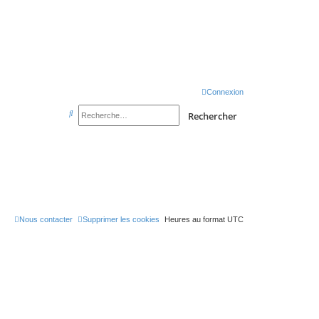
sondeslocales.fr
Connexion
R
Rechercher
e
c
h
e
r
c
Nous contacter
Supprimer les cookies
Heures au format
UTC
h
e
r