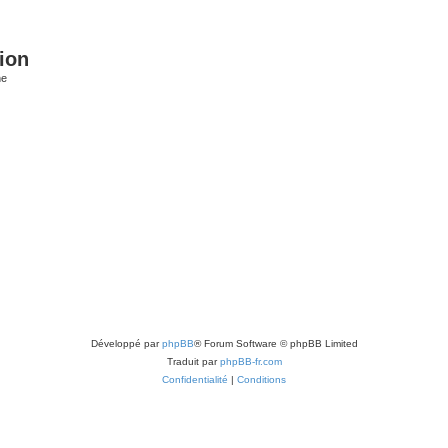
ion
he
Développé par
phpBB
® Forum Software © phpBB Limited
Traduit par
phpBB-fr.com
Confidentialité
|
Conditions