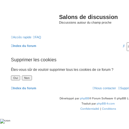
Salons de discussion
Discussions autour du champ proche
Accès rapide
FAQ
R
Index du forum
e
Supprimer les cookies
c
h
Êtes-vous sûr de vouloir supprimer tous les cookies de ce forum ?
e
r
c
Index du forum
Nous contacter
Suppri
h
Développé par
phpBB
® Forum Software © phpBB L
e
Traduit par
phpBB-fr.com
r
Confidentialité
|
Conditions