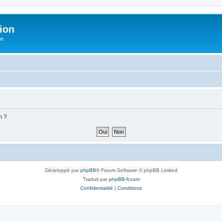
ion
he
m ?
Développé par
phpBB
® Forum Software © phpBB Limited
Traduit par
phpBB-fr.com
Confidentialité
|
Conditions