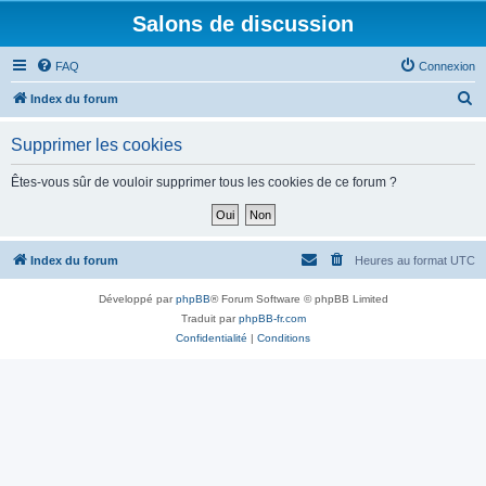
Salons de discussion
FAQ
Connexion
R
Index du forum
e
Supprimer les cookies
c
h
Êtes-vous sûr de vouloir supprimer tous les cookies de ce forum ?
e
r
c
Index du forum
Heures au format
UTC
h
Développé par
phpBB
® Forum Software © phpBB Limited
e
Traduit par
phpBB-fr.com
r
Confidentialité
|
Conditions