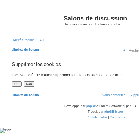
Salons de discussion
Discussions autour du champ proche
Accès rapide
FAQ
R
Index du forum
e
Supprimer les cookies
c
h
Êtes-vous sûr de vouloir supprimer tous les cookies de ce forum ?
e
r
c
Index du forum
Nous contacter
Suppri
h
Développé par
phpBB
® Forum Software © phpBB L
e
Traduit par
phpBB-fr.com
r
Confidentialité
|
Conditions