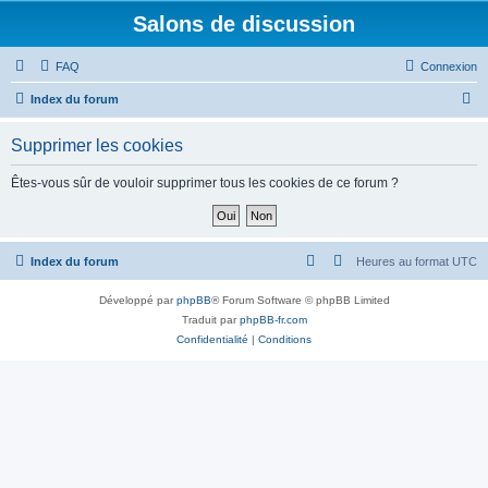
Salons de discussion
FAQ
Connexion
R
Index du forum
e
Supprimer les cookies
c
h
Êtes-vous sûr de vouloir supprimer tous les cookies de ce forum ?
e
r
c
Index du forum
Heures au format
UTC
h
Développé par
phpBB
® Forum Software © phpBB Limited
e
Traduit par
phpBB-fr.com
r
Confidentialité
|
Conditions