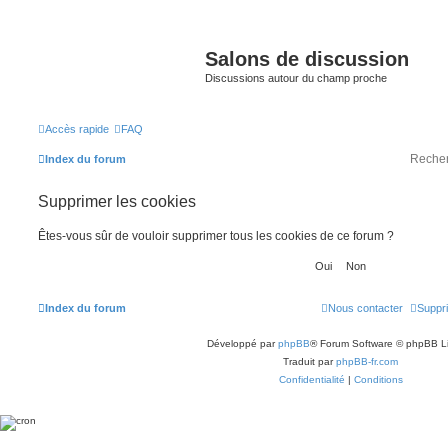
Salons de discussion
Discussions autour du champ proche
Accès rapide
FAQ
Index du forum
Supprimer les cookies
Êtes-vous sûr de vouloir supprimer tous les cookies de ce forum ?
Index du forum
Nous contacter
Suppri
Développé par
phpBB
® Forum Software © phpBB L
Traduit par
phpBB-fr.com
Confidentialité
|
Conditions