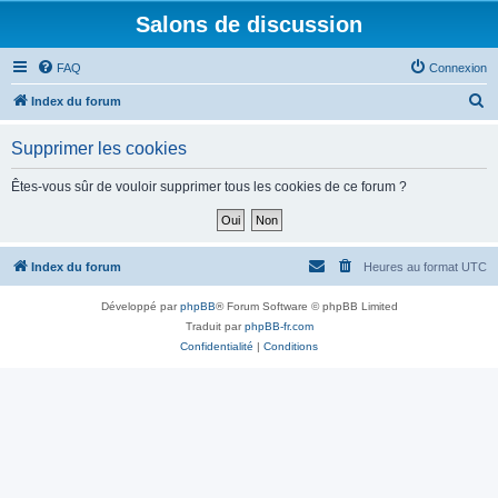
Salons de discussion
FAQ
Connexion
R
Index du forum
e
Supprimer les cookies
c
h
Êtes-vous sûr de vouloir supprimer tous les cookies de ce forum ?
e
r
c
Index du forum
Heures au format
UTC
h
Développé par
phpBB
® Forum Software © phpBB Limited
e
Traduit par
phpBB-fr.com
r
Confidentialité
|
Conditions