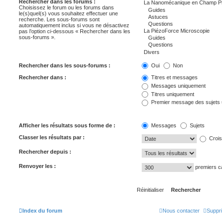
Rechercher dans les forums :
Choisissez le forum ou les forums dans
le(s)quel(s) vous souhaitez effectuer une
recherche. Les sous-forums sont
automatiquement inclus si vous ne désactivez
pas l’option ci-dessous « Rechercher dans les
sous-forums ».
Rechercher dans les sous-forums :
Oui
Non
Rechercher dans :
Titres et messages
Messages uniquement
Titres uniquement
Premier message des sujets
Afficher les résultats sous forme de :
Messages
Sujets
Classer les résultats par :
Crois
Rechercher depuis :
Renvoyer les :
premiers c
Index du forum
Nous contacter
Suppri