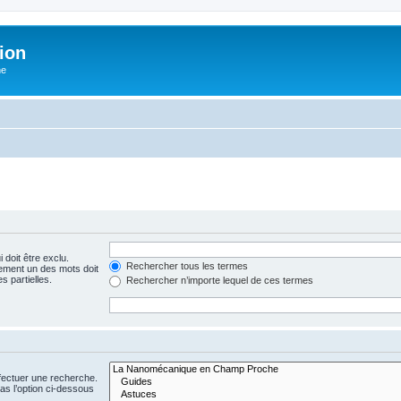
ion
he
 doit être exclu.
Rechercher tous les termes
ement un des mots doit
s partielles.
Rechercher n’importe lequel de ces termes
fectuer une recherche.
s l’option ci-dessous