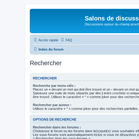
Salons de discuss
Discussions autour du champ proc
Accès rapide
FAQ
Index du forum
Rechercher
RECHERCHER
Recherche par mots-clés :
Placez un
+
devant un mot qui doit être trouvé et un
-
devant un mot qui
Saisissez une suite de mots séparés par des
|
entre crochets si uniqu
être trouvé. Utilisez le caractère « * » comme joker pour des recherche
Rechercher par auteur :
Utilisez le caractère « * » comme joker pour des recherches partielles.
OPTIONS DE RECHERCHE
Rechercher dans les forums :
Choisissez le forum ou les forums dans le(s)quel(s) vous souhaitez ef
Les sous-forums sont automatiquement inclus si vous ne désactivez pa
« Rechercher dans les sous-forums ».