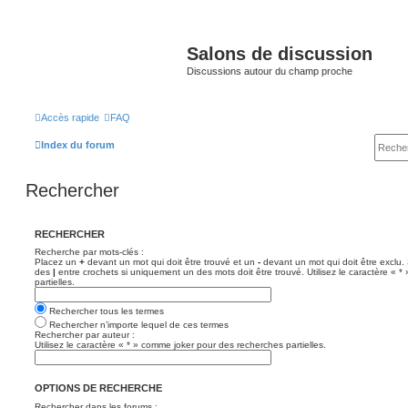
Salons de discussion
Discussions autour du champ proche
Accès rapide
FAQ
Index du forum
Rechercher
RECHERCHER
Recherche par mots-clés :
Placez un
+
devant un mot qui doit être trouvé et un
-
devant un mot qui doit être exclu.
des
|
entre crochets si uniquement un des mots doit être trouvé. Utilisez le caractère « 
partielles.
Rechercher tous les termes
Rechercher n’importe lequel de ces termes
Rechercher par auteur :
Utilisez le caractère « * » comme joker pour des recherches partielles.
OPTIONS DE RECHERCHE
Rechercher dans les forums :