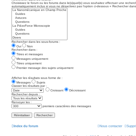
Choisissez le forum ou les forums dans le(s)quel(s) vous souhaitez effectuer une recher
automatiquement inclus si vous ne désactivez pas l’option ci-dessous « Rechercher dans
Rechercher dans les sous-forums :
Oui
Non
Rechercher dans :
Titres et messages
Messages uniquement
Titres uniquement
Premier message des sujets uniquement
Afficher les résultats sous forme de :
Messages
Sujets
Classer les résultats par :
Croissant
Décroissant
Rechercher depuis :
Renvoyer les :
premiers caractères des messages
Index du forum
Nous contacter
Suppri