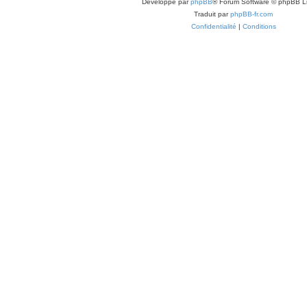
Développé par
phpBB
® Forum Software © phpBB L
Traduit par
phpBB-fr.com
Confidentialité
|
Conditions