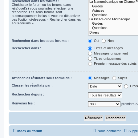
Rechercher dans les forums :
Choisissez le forum ou les forums dans
le(s)quel(s) vous souhaitez effectuer une
recherche. Les sous-forums sont
automatiquement inclus si vous ne désactivez
pas l’option ci-dessous « Rechercher dans les
sous-forums ».
Rechercher dans les sous-forums :
Oui
Non
Rechercher dans :
Titres et messages
Messages uniquement
Titres uniquement
Premier message des sujets
Afficher les résultats sous forme de :
Messages
Sujets
Classer les résultats par :
Crois
Rechercher depuis :
Renvoyer les :
premiers c
Index du forum
Nous contacter
Suppri