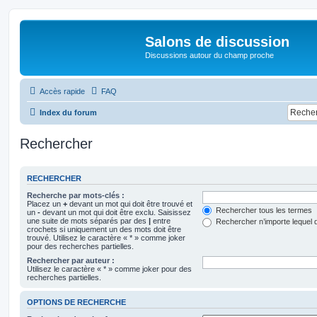
Salons de discussion
Discussions autour du champ proche
Accès rapide
FAQ
Index du forum
Rechercher
RECHERCHER
Recherche par mots-clés :
Placez un
+
devant un mot qui doit être trouvé et
Rechercher tous les termes
un
-
devant un mot qui doit être exclu. Saisissez
une suite de mots séparés par des
|
entre
Rechercher n’importe lequel 
crochets si uniquement un des mots doit être
trouvé. Utilisez le caractère « * » comme joker
pour des recherches partielles.
Rechercher par auteur :
Utilisez le caractère « * » comme joker pour des
recherches partielles.
OPTIONS DE RECHERCHE