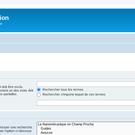
ion
he
 doit être exclu.
Rechercher tous les termes
ement un des mots doit
s partielles.
Rechercher n’importe lequel de ces termes
fectuer une recherche.
s l’option ci-dessous