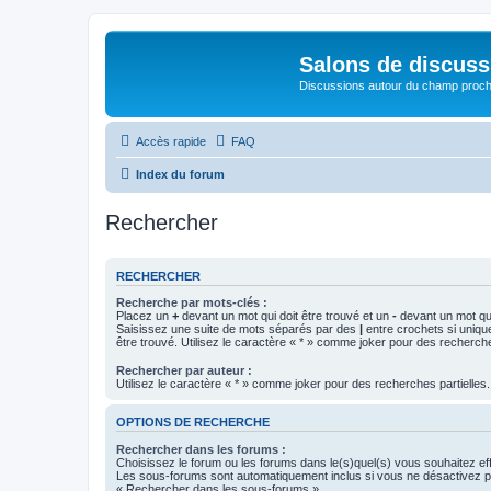
Salons de discuss
Discussions autour du champ proc
Accès rapide
FAQ
Index du forum
Rechercher
RECHERCHER
Recherche par mots-clés :
Placez un
+
devant un mot qui doit être trouvé et un
-
devant un mot qui
Saisissez une suite de mots séparés par des
|
entre crochets si uniqu
être trouvé. Utilisez le caractère « * » comme joker pour des recherche
Rechercher par auteur :
Utilisez le caractère « * » comme joker pour des recherches partielles.
OPTIONS DE RECHERCHE
Rechercher dans les forums :
Choisissez le forum ou les forums dans le(s)quel(s) vous souhaitez ef
Les sous-forums sont automatiquement inclus si vous ne désactivez pa
« Rechercher dans les sous-forums ».