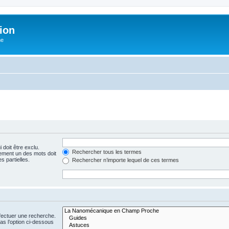
ion
he
 doit être exclu.
Rechercher tous les termes
ement un des mots doit
s partielles.
Rechercher n’importe lequel de ces termes
fectuer une recherche.
s l’option ci-dessous