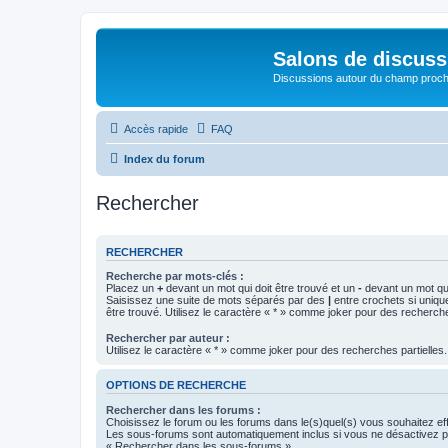
Salons de discuss
Discussions autour du champ proc
Accès rapide
FAQ
Index du forum
Rechercher
RECHERCHER
Recherche par mots-clés :
Placez un
+
devant un mot qui doit être trouvé et un
-
devant un mot qui
Saisissez une suite de mots séparés par des
|
entre crochets si uniqu
être trouvé. Utilisez le caractère « * » comme joker pour des recherche
Rechercher par auteur :
Utilisez le caractère « * » comme joker pour des recherches partielles.
OPTIONS DE RECHERCHE
Rechercher dans les forums :
Choisissez le forum ou les forums dans le(s)quel(s) vous souhaitez ef
Les sous-forums sont automatiquement inclus si vous ne désactivez pa
« Rechercher dans les sous-forums ».