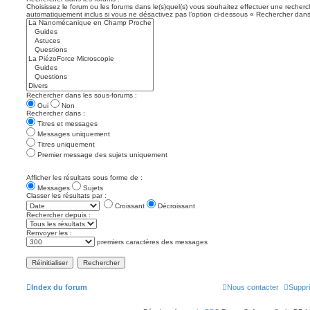
Choisissez le forum ou les forums dans le(s)quel(s) vous souhaitez effectuer une recher
automatiquement inclus si vous ne désactivez pas l’option ci-dessous « Rechercher dans
Rechercher dans les sous-forums :
Oui
Non
Rechercher dans :
Titres et messages
Messages uniquement
Titres uniquement
Premier message des sujets uniquement
Afficher les résultats sous forme de :
Messages
Sujets
Classer les résultats par :
Croissant
Décroissant
Rechercher depuis :
Renvoyer les :
premiers caractères des messages
Index du forum
Nous contacter
Suppri