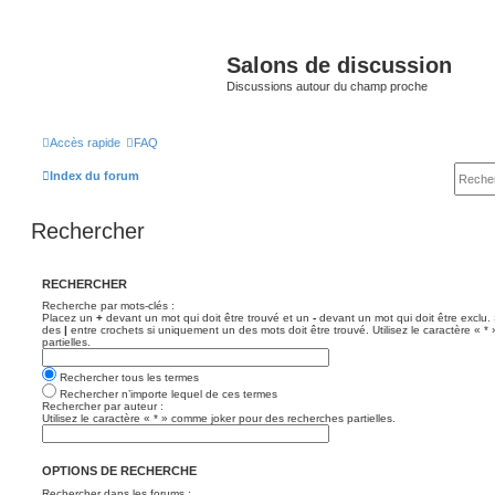
Salons de discussion
Discussions autour du champ proche
Accès rapide
FAQ
Index du forum
Rechercher
RECHERCHER
Recherche par mots-clés :
Placez un
+
devant un mot qui doit être trouvé et un
-
devant un mot qui doit être exclu.
des
|
entre crochets si uniquement un des mots doit être trouvé. Utilisez le caractère « 
partielles.
Rechercher tous les termes
Rechercher n’importe lequel de ces termes
Rechercher par auteur :
Utilisez le caractère « * » comme joker pour des recherches partielles.
OPTIONS DE RECHERCHE
Rechercher dans les forums :