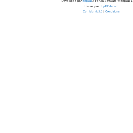
Développé par
phpBB
® Forum Software © phpBB L
Traduit par
phpBB-fr.com
Confidentialité
|
Conditions