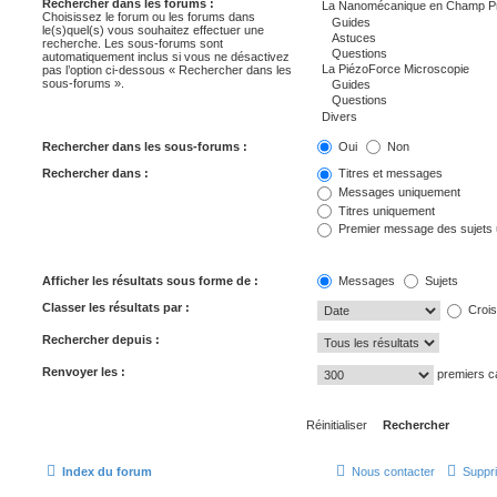
Rechercher dans les forums :
Choisissez le forum ou les forums dans
le(s)quel(s) vous souhaitez effectuer une
recherche. Les sous-forums sont
automatiquement inclus si vous ne désactivez
pas l’option ci-dessous « Rechercher dans les
sous-forums ».
Rechercher dans les sous-forums :
Oui
Non
Rechercher dans :
Titres et messages
Messages uniquement
Titres uniquement
Premier message des sujets
Afficher les résultats sous forme de :
Messages
Sujets
Classer les résultats par :
Crois
Rechercher depuis :
Renvoyer les :
premiers c
Index du forum
Nous contacter
Suppri