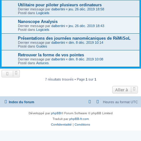
Utilitaire pour piloter plusieurs ordinateurs
Dernier message par
dalbertini
«
jeu. 26 déc. 2019 18:58
Posté dans
Logiciels
Nanoscope Analysis
Dernier message par
dalbertini
«
jeu. 26 déc. 2019 18:43
Posté dans
Logiciels
Présentations des journées nanomécaniques de RéMiSoL
Dernier message par
dalbertini
«
dim. 8 déc. 2019 10:14
Posté dans
Guides
Retrouver la forme de vos pointes
Dernier message par
dalbertini
«
dim. 8 déc. 2019 10:08
Posté dans
Astuces
7 résultats trouvés • Page
1
sur
1
Aller à
Index du forum
Heures au format
UTC
Développé par
phpBB
® Forum Software © phpBB Limited
Traduit par
phpBB-fr.com
Confidentialité
|
Conditions