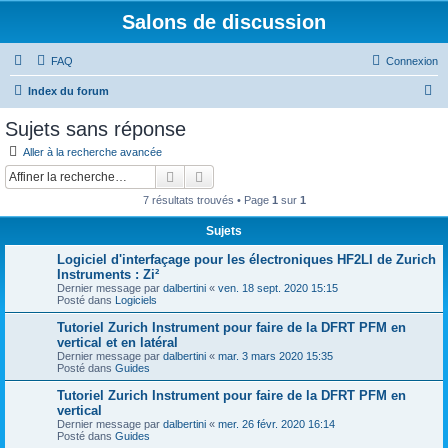
Salons de discussion
FAQ
Connexion
R
Index du forum
e
Sujets sans réponse
c
Aller à la recherche avancée
h
Rechercher
Recherche avancée
e
7 résultats trouvés • Page
1
sur
1
r
Sujets
c
Logiciel d'interfaçage pour les électroniques HF2LI de Zurich
h
Instruments : Zi²
e
Dernier message par
dalbertini
«
ven. 18 sept. 2020 15:15
Posté dans
Logiciels
r
Tutoriel Zurich Instrument pour faire de la DFRT PFM en
vertical et en latéral
Dernier message par
dalbertini
«
mar. 3 mars 2020 15:35
Posté dans
Guides
Tutoriel Zurich Instrument pour faire de la DFRT PFM en
vertical
Dernier message par
dalbertini
«
mer. 26 févr. 2020 16:14
Posté dans
Guides