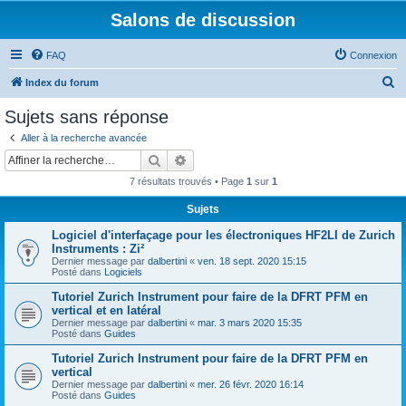
Salons de discussion
FAQ
Connexion
R
Index du forum
e
Sujets sans réponse
c
Aller à la recherche avancée
h
Rechercher
Recherche avancée
e
7 résultats trouvés • Page
1
sur
1
r
Sujets
c
Logiciel d'interfaçage pour les électroniques HF2LI de Zurich
h
Instruments : Zi²
e
Dernier message par
dalbertini
«
ven. 18 sept. 2020 15:15
Posté dans
Logiciels
r
Tutoriel Zurich Instrument pour faire de la DFRT PFM en
vertical et en latéral
Dernier message par
dalbertini
«
mar. 3 mars 2020 15:35
Posté dans
Guides
Tutoriel Zurich Instrument pour faire de la DFRT PFM en
vertical
Dernier message par
dalbertini
«
mer. 26 févr. 2020 16:14
Posté dans
Guides