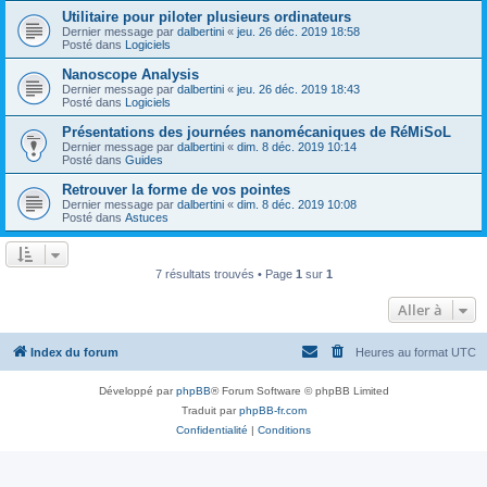
Utilitaire pour piloter plusieurs ordinateurs
Dernier message par
dalbertini
«
jeu. 26 déc. 2019 18:58
Posté dans
Logiciels
Nanoscope Analysis
Dernier message par
dalbertini
«
jeu. 26 déc. 2019 18:43
Posté dans
Logiciels
Présentations des journées nanomécaniques de RéMiSoL
Dernier message par
dalbertini
«
dim. 8 déc. 2019 10:14
Posté dans
Guides
Retrouver la forme de vos pointes
Dernier message par
dalbertini
«
dim. 8 déc. 2019 10:08
Posté dans
Astuces
7 résultats trouvés • Page
1
sur
1
Aller à
Index du forum
Heures au format
UTC
Développé par
phpBB
® Forum Software © phpBB Limited
Traduit par
phpBB-fr.com
Confidentialité
|
Conditions