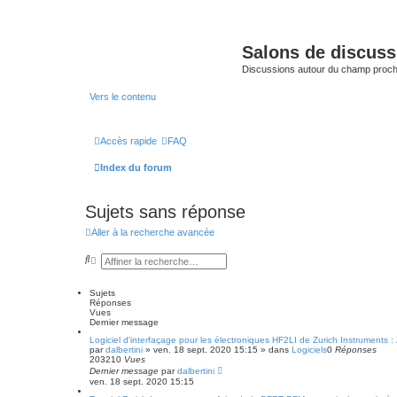
Salons de discuss
Discussions autour du champ proc
Vers le contenu
Accès rapide
FAQ
Index du forum
Sujets sans réponse
Aller à la recherche avancée
R
R
e
e
c
c
h
h
Sujets
e
e
Réponses
r
r
Vues
c
c
Dernier message
h
h
Logiciel d'interfaçage pour les électroniques HF2LI de Zurich Instruments : 
e
e
par
dalbertini
»
ven. 18 sept. 2020 15:15
» dans
Logiciels
0
Réponses
r
a
203210
Vues
v
Dernier message
par
dalbertini
a
ven. 18 sept. 2020 15:15
n
c