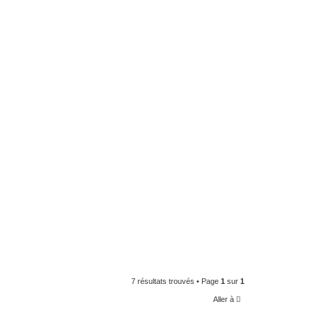
7 résultats trouvés • Page
1
sur
1
Aller à