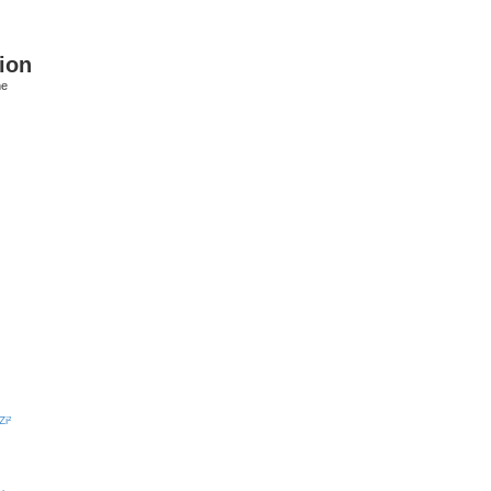
ion
he
Zi²