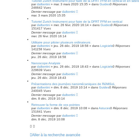
Tutoriel Zurich Instrument pour faire de la DFRT PFM en vertical et en latéra
é
par
dalbertini
»
mar. 3 mars 2020 15:35
» dans
Guides
0
Réponses
e
246642
Vues
Dernier message
par
dalbertini
mar. 3 mars 2020 15:35
Tutoriel Zurich Instrument pour faire de la DFRT PFM en vertical
par
dalbertini
»
mer. 26 févr. 2020 16:14
» dans
Guides
0
Réponses
151417
Vues
Dernier message
par
dalbertini
mer. 26 févr. 2020 16:14
Utilitaire pour piloter plusieurs ordinateurs
par
dalbertini
»
jeu. 26 déc. 2019 18:58
» dans
Logiciels
0
Réponses
141158
Vues
Dernier message
par
dalbertini
jeu. 26 déc. 2019 18:58
Nanoscope Analysis
par
dalbertini
»
jeu. 26 déc. 2019 18:43
» dans
Logiciels
0
Réponses
229639
Vues
Dernier message
par
dalbertini
jeu. 26 déc. 2019 18:43
Présentations des journées nanomécaniques de RéMiSoL
par
dalbertini
»
dim. 8 déc. 2019 10:14
» dans
Guides
0
Réponses
240045
Vues
Dernier message
par
dalbertini
dim. 8 déc. 2019 10:14
Retrouver la forme de vos pointes
par
dalbertini
»
dim. 8 déc. 2019 10:08
» dans
Astuces
0
Réponses
151641
Vues
Dernier message
par
dalbertini
dim. 8 déc. 2019 10:08
Aller à la recherche avancée