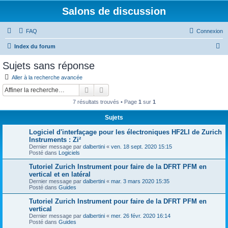
Salons de discussion
FAQ
Connexion
R
Index du forum
e
Sujets sans réponse
c
Aller à la recherche avancée
h
Rechercher
Recherche avancée
e
7 résultats trouvés • Page
1
sur
1
r
Sujets
c
Logiciel d'interfaçage pour les électroniques HF2LI de Zurich
h
Instruments : Zi²
e
Dernier message par
dalbertini
«
ven. 18 sept. 2020 15:15
Posté dans
Logiciels
r
Tutoriel Zurich Instrument pour faire de la DFRT PFM en
vertical et en latéral
Dernier message par
dalbertini
«
mar. 3 mars 2020 15:35
Posté dans
Guides
Tutoriel Zurich Instrument pour faire de la DFRT PFM en
vertical
Dernier message par
dalbertini
«
mer. 26 févr. 2020 16:14
Posté dans
Guides