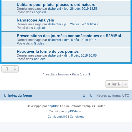
Utilitaire pour piloter plusieurs ordinateurs
Dernier message par
dalbertini
«
jeu. 26 déc. 2019 18:58
Posté dans
Logiciels
Nanoscope Analysis
Dernier message par
dalbertini
«
jeu. 26 déc. 2019 18:43
Posté dans
Logiciels
Présentations des journées nanomécaniques de RéMiSoL
Dernier message par
dalbertini
«
dim. 8 déc. 2019 10:14
Posté dans
Guides
Retrouver la forme de vos pointes
Dernier message par
dalbertini
«
dim. 8 déc. 2019 10:08
Posté dans
Astuces
7 résultats trouvés • Page
1
sur
1
Aller à
Index du forum
Heures au format
UTC
Développé par
phpBB
® Forum Software © phpBB Limited
Traduit par
phpBB-fr.com
Confidentialité
|
Conditions