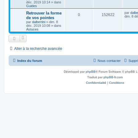
déc. 2019 10:14
» dans
Guides
Retrouver la forme
par
dalbe
0
152622
dim. 8 d
de vos pointes
par
dalbertini
»
dim. 8
déc. 2019 10:08
» dans
Astuces
Aller à la recherche avancée
Index du forum
Nous contacter
Suppri
Développé par
phpBB
® Forum Software © phpBB L
Traduit par
phpBB-fr.com
Confidentialité
|
Conditions