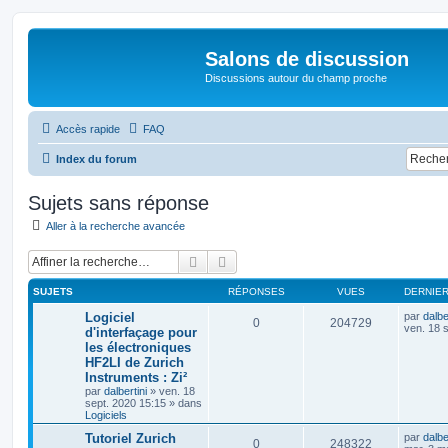
Salons de discussion
Discussions autour du champ proche
Accès rapide
FAQ
Index du forum
Sujets sans réponse
Aller à la recherche avancée
Rechercher
Recherche avancée
SUJETS
RÉPONSES
VUES
DERNIE
Logiciel
par
dalbe
0
204729
ven. 18 
d'interfaçage pour
les électroniques
HF2LI de Zurich
Instruments : Zi²
par
dalbertini
»
ven. 18
sept. 2020 15:15
» dans
Logiciels
Tutoriel Zurich
par
dalbe
0
248322