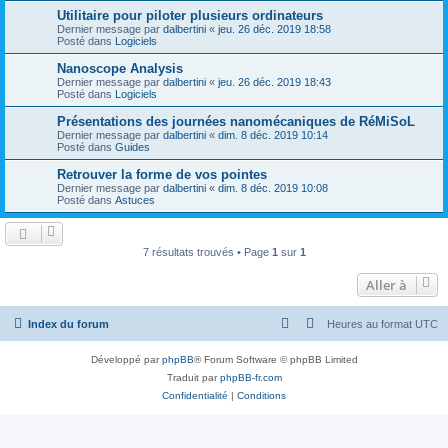
Utilitaire pour piloter plusieurs ordinateurs
Dernier message par
dalbertini
«
jeu. 26 déc. 2019 18:58
Posté dans
Logiciels
Nanoscope Analysis
Dernier message par
dalbertini
«
jeu. 26 déc. 2019 18:43
Posté dans
Logiciels
Présentations des journées nanomécaniques de RéMiSoL
Dernier message par
dalbertini
«
dim. 8 déc. 2019 10:14
Posté dans
Guides
Retrouver la forme de vos pointes
Dernier message par
dalbertini
«
dim. 8 déc. 2019 10:08
Posté dans
Astuces
7 résultats trouvés • Page
1
sur
1
Aller à
Index du forum
Heures au format
UTC
Développé par
phpBB
® Forum Software © phpBB Limited
Traduit par
phpBB-fr.com
Confidentialité
|
Conditions