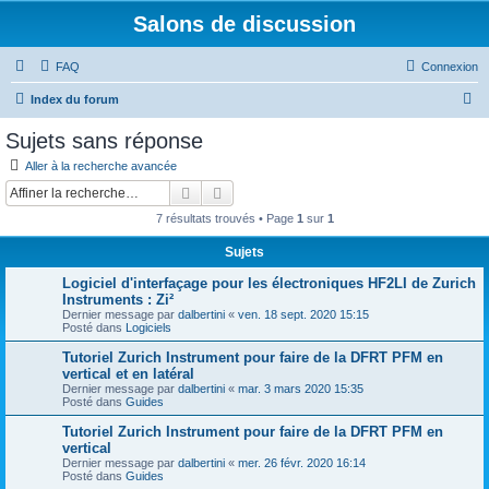
Salons de discussion
FAQ
Connexion
R
Index du forum
e
Sujets sans réponse
c
Aller à la recherche avancée
h
Rechercher
Recherche avancée
e
7 résultats trouvés • Page
1
sur
1
r
Sujets
c
Logiciel d'interfaçage pour les électroniques HF2LI de Zurich
h
Instruments : Zi²
e
Dernier message par
dalbertini
«
ven. 18 sept. 2020 15:15
Posté dans
Logiciels
r
Tutoriel Zurich Instrument pour faire de la DFRT PFM en
vertical et en latéral
Dernier message par
dalbertini
«
mar. 3 mars 2020 15:35
Posté dans
Guides
Tutoriel Zurich Instrument pour faire de la DFRT PFM en
vertical
Dernier message par
dalbertini
«
mer. 26 févr. 2020 16:14
Posté dans
Guides