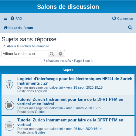
Salons de discussion
FAQ
Connexion
R
Index du forum
e
Sujets sans réponse
c
Aller à la recherche avancée
h
Rechercher
Recherche avancée
e
7 résultats trouvés • Page
1
sur
1
r
Sujets
c
Logiciel d'interfaçage pour les électroniques HF2LI de Zurich
h
Instruments : Zi²
e
Dernier message par
dalbertini
«
ven. 18 sept. 2020 15:15
Posté dans
Logiciels
r
Tutoriel Zurich Instrument pour faire de la DFRT PFM en
vertical et en latéral
Dernier message par
dalbertini
«
mar. 3 mars 2020 15:35
Posté dans
Guides
Tutoriel Zurich Instrument pour faire de la DFRT PFM en
vertical
Dernier message par
dalbertini
«
mer. 26 févr. 2020 16:14
Posté dans
Guides