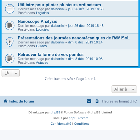
Utilitaire pour piloter plusieurs ordinateurs
Dernier message par
dalbertini
«
jeu. 26 déc. 2019 18:58
Posté dans
Logiciels
Nanoscope Analysis
Dernier message par
dalbertini
«
jeu. 26 déc. 2019 18:43
Posté dans
Logiciels
Présentations des journées nanomécaniques de RéMiSoL
Dernier message par
dalbertini
«
dim. 8 déc. 2019 10:14
Posté dans
Guides
Retrouver la forme de vos pointes
Dernier message par
dalbertini
«
dim. 8 déc. 2019 10:08
Posté dans
Astuces
7 résultats trouvés • Page
1
sur
1
Aller à
Index du forum
Heures au format
UTC
Développé par
phpBB
® Forum Software © phpBB Limited
Traduit par
phpBB-fr.com
Confidentialité
|
Conditions