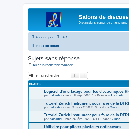
Salons de discuss
Discussions autour du champ proc
Accès rapide
FAQ
Index du forum
Sujets sans réponse
Aller à la recherche avancée
Rechercher
Recherche avancée
SUJETS
Logiciel d'interfaçage pour les électroniques HF
par
dalbertini
»
ven. 18 sept. 2020 15:15
» dans
Logiciels
Tutoriel Zurich Instrument pour faire de la DFRT
par
dalbertini
»
mar. 3 mars 2020 15:35
» dans
Guides
Tutoriel Zurich Instrument pour faire de la DFR
par
dalbertini
»
mer. 26 févr. 2020 16:14
» dans
Guides
Utilitaire pour piloter plusieurs ordinateurs