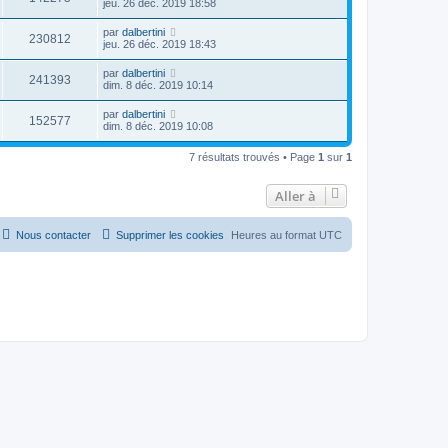
jeu. 26 déc. 2019 18:58
par
dalbertini
230812
jeu. 26 déc. 2019 18:43
par
dalbertini
241393
dim. 8 déc. 2019 10:14
par
dalbertini
152577
dim. 8 déc. 2019 10:08
7 résultats trouvés • Page
1
sur
1
Aller à
Nous contacter
Supprimer les cookies
Heures au format
UTC