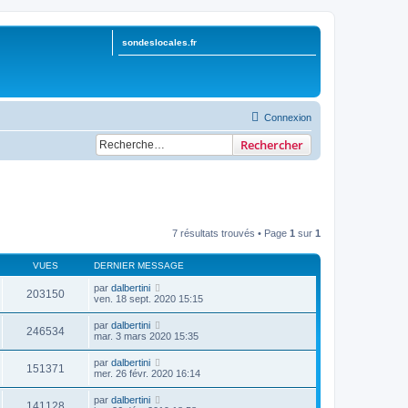
sondeslocales.fr
Connexion
Rechercher
7 résultats trouvés • Page
1
sur
1
VUES
DERNIER MESSAGE
par
dalbertini
203150
ven. 18 sept. 2020 15:15
par
dalbertini
246534
mar. 3 mars 2020 15:35
par
dalbertini
151371
mer. 26 févr. 2020 16:14
par
dalbertini
141128