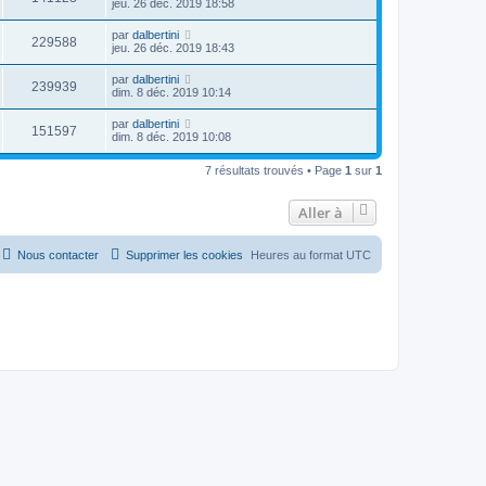
jeu. 26 déc. 2019 18:58
par
dalbertini
229588
jeu. 26 déc. 2019 18:43
par
dalbertini
239939
dim. 8 déc. 2019 10:14
par
dalbertini
151597
dim. 8 déc. 2019 10:08
7 résultats trouvés • Page
1
sur
1
Aller à
Nous contacter
Supprimer les cookies
Heures au format
UTC