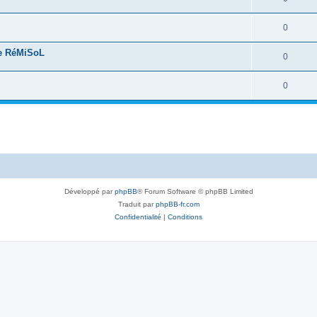
0
de RéMiSoL
0
0
Développé par
phpBB
® Forum Software © phpBB Limited
Traduit par
phpBB-fr.com
Confidentialité
|
Conditions