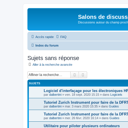
Salons de discuss
Discussions autour du champ proc
Accès rapide
FAQ
Index du forum
Sujets sans réponse
Aller à la recherche avancée
Rechercher
Recherche avancée
SUJETS
Logiciel d'interfaçage pour les électroniques HF
par
dalbertini
»
ven. 18 sept. 2020 15:15
» dans
Logiciels
Tutoriel Zurich Instrument pour faire de la DFRT
par
dalbertini
»
mar. 3 mars 2020 15:35
» dans
Guides
Tutoriel Zurich Instrument pour faire de la DFR
par
dalbertini
»
mer. 26 févr. 2020 16:14
» dans
Guides
Utilitaire pour piloter plusieurs ordinateurs