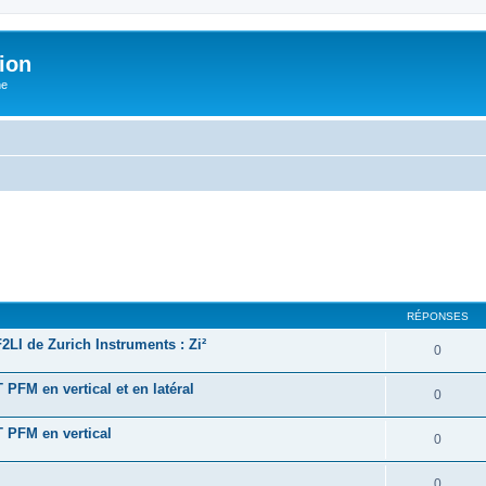
ion
he
RÉPONSES
2LI de Zurich Instruments : Zi²
0
 PFM en vertical et en latéral
0
T PFM en vertical
0
0