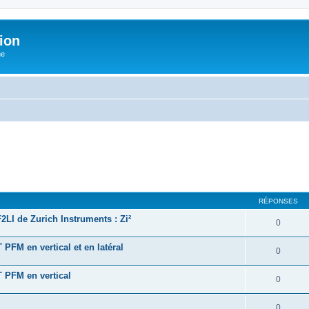
ion
he
RÉPONSES
2LI de Zurich Instruments : Zi²
0
 PFM en vertical et en latéral
0
T PFM en vertical
0
0