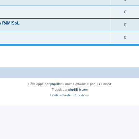
0
de RéMiSoL
0
0
Développé par
phpBB
® Forum Software © phpBB Limited
Traduit par
phpBB-fr.com
Confidentialité
|
Conditions