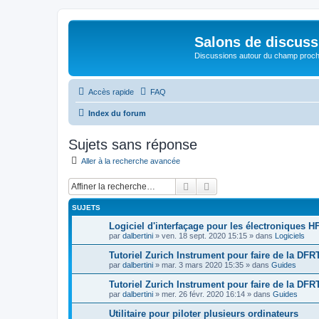
Salons de discuss
Discussions autour du champ proc
Accès rapide
FAQ
Index du forum
Sujets sans réponse
Aller à la recherche avancée
Rechercher
Recherche avancée
SUJETS
Logiciel d'interfaçage pour les électroniques HF
par
dalbertini
»
ven. 18 sept. 2020 15:15
» dans
Logiciels
Tutoriel Zurich Instrument pour faire de la DFRT
par
dalbertini
»
mar. 3 mars 2020 15:35
» dans
Guides
Tutoriel Zurich Instrument pour faire de la DFR
par
dalbertini
»
mer. 26 févr. 2020 16:14
» dans
Guides
Utilitaire pour piloter plusieurs ordinateurs