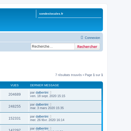
sondeslocales.fr
Connexion
Rechercher
7 résultats trouvés • Page
1
sur
1
VUES
DERNIER MESSAGE
par
dalbertini
204689
ven. 18 sept. 2020 15:15
par
dalbertini
248255
mar. 3 mars 2020 15:35
par
dalbertini
152331
mer. 26 févr. 2020 16:14
par
dalbertini
142297