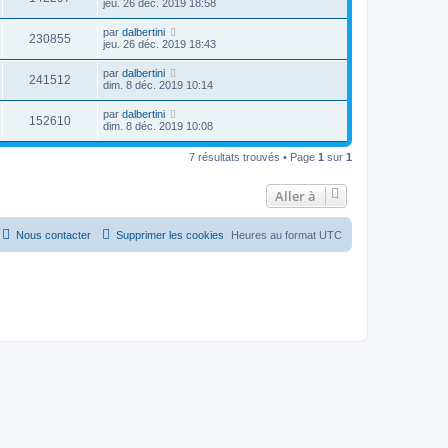
jeu. 26 déc. 2019 18:58
par
dalbertini
230855
jeu. 26 déc. 2019 18:43
par
dalbertini
241512
dim. 8 déc. 2019 10:14
par
dalbertini
152610
dim. 8 déc. 2019 10:08
7 résultats trouvés • Page
1
sur
1
Aller à
Nous contacter
Supprimer les cookies
Heures au format
UTC