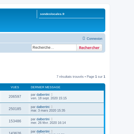
sondeslocales.fr
Connexion
Rechercher
7 résultats trouvés • Page
1
sur
1
VUES
DERNIER MESSAGE
par
dalbertini
206597
ven. 18 sept. 2020 15:15
par
dalbertini
250185
mar. 3 mars 2020 15:35
par
dalbertini
153486
mer. 26 févr. 2020 16:14
par
dalbertini
143626