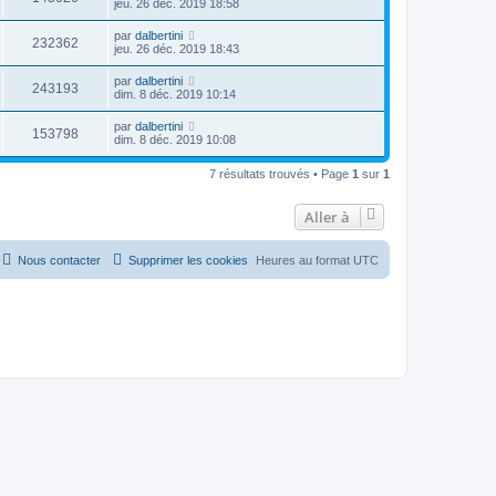
jeu. 26 déc. 2019 18:58
par
dalbertini
232362
jeu. 26 déc. 2019 18:43
par
dalbertini
243193
dim. 8 déc. 2019 10:14
par
dalbertini
153798
dim. 8 déc. 2019 10:08
7 résultats trouvés • Page
1
sur
1
Aller à
Nous contacter
Supprimer les cookies
Heures au format
UTC