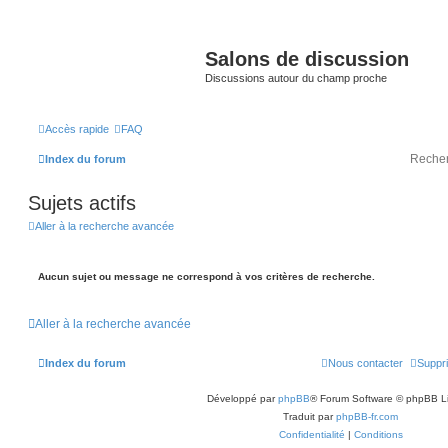
Salons de discussion
Discussions autour du champ proche
Accès rapide
FAQ
Index du forum
Sujets actifs
Aller à la recherche avancée
Aucun sujet ou message ne correspond à vos critères de recherche.
Aller à la recherche avancée
Index du forum
Nous contacter
Suppri
Développé par
phpBB
® Forum Software © phpBB L
Traduit par
phpBB-fr.com
Confidentialité
|
Conditions