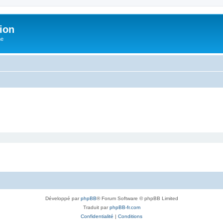
ion
he
Développé par
phpBB
® Forum Software © phpBB Limited
Traduit par
phpBB-fr.com
Confidentialité
|
Conditions