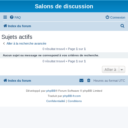
Salons de discussion
FAQ
Connexion
R
Index du forum
e
Sujets actifs
c
Aller à la recherche avancée
h
0 résultat trouvé • Page
1
sur
1
e
Aucun sujet ou message ne correspond à vos critères de recherche.
r
0 résultat trouvé • Page
1
sur
1
c
Aller à
h
Index du forum
Heures au format
UTC
e
r
Développé par
phpBB
® Forum Software © phpBB Limited
Traduit par
phpBB-fr.com
Confidentialité
|
Conditions