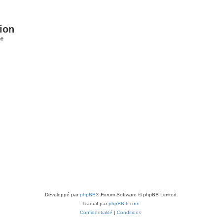
ion
he
Développé par
phpBB
® Forum Software © phpBB Limited
Traduit par
phpBB-fr.com
Confidentialité
|
Conditions