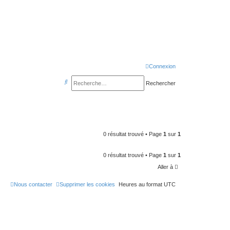
sondeslocales.fr
Connexion
R
Rechercher
e
c
h
e
0 résultat trouvé • Page
1
sur
1
r
c
0 résultat trouvé • Page
1
sur
1
Aller à
h
e
Nous contacter
Supprimer les cookies
Heures au format
UTC
r