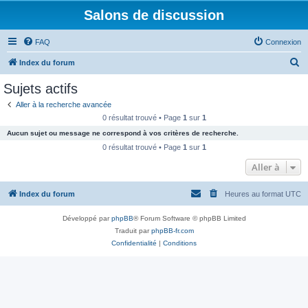
Salons de discussion
FAQ
Connexion
R
Index du forum
e
Sujets actifs
c
Aller à la recherche avancée
h
0 résultat trouvé • Page
1
sur
1
e
Aucun sujet ou message ne correspond à vos critères de recherche.
r
0 résultat trouvé • Page
1
sur
1
c
Aller à
h
Index du forum
Heures au format
UTC
e
r
Développé par
phpBB
® Forum Software © phpBB Limited
Traduit par
phpBB-fr.com
Confidentialité
|
Conditions