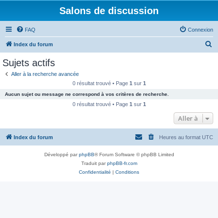
Salons de discussion
FAQ
Connexion
R
Index du forum
e
Sujets actifs
c
Aller à la recherche avancée
h
0 résultat trouvé • Page
1
sur
1
e
Aucun sujet ou message ne correspond à vos critères de recherche.
r
0 résultat trouvé • Page
1
sur
1
c
Aller à
h
Index du forum
Heures au format
UTC
e
r
Développé par
phpBB
® Forum Software © phpBB Limited
Traduit par
phpBB-fr.com
Confidentialité
|
Conditions