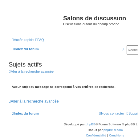
Salons de discussion
Discussions autour du champ proche
Accès rapide
FAQ
R
Index du forum
e
Sujets actifs
c
h
Aller à la recherche avancée
e
r
Aucun sujet ou message ne correspond à vos critères de recherche.
c
h
Aller à la recherche avancée
e
Index du forum
Nous contacter
Suppri
r
Développé par
phpBB
® Forum Software © phpBB L
Traduit par
phpBB-fr.com
Confidentialité
|
Conditions