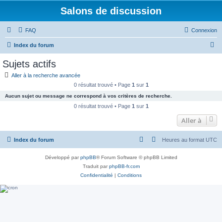
Salons de discussion
FAQ
Connexion
R
Index du forum
e
Sujets actifs
c
Aller à la recherche avancée
h
0 résultat trouvé • Page
1
sur
1
e
Aucun sujet ou message ne correspond à vos critères de recherche.
r
0 résultat trouvé • Page
1
sur
1
c
Aller à
h
Index du forum
Heures au format
UTC
e
r
Développé par
phpBB
® Forum Software © phpBB Limited
Traduit par
phpBB-fr.com
Confidentialité
|
Conditions