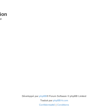
ion
he
Développé par
phpBB
® Forum Software © phpBB Limited
Traduit par
phpBB-fr.com
Confidentialité
|
Conditions