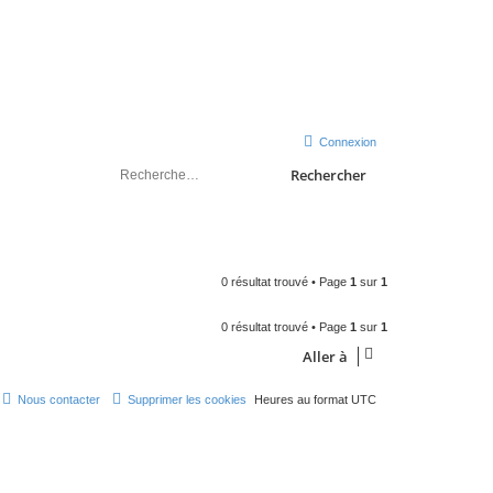
sondeslocales.fr
Connexion
Rechercher
0 résultat trouvé • Page
1
sur
1
0 résultat trouvé • Page
1
sur
1
Aller à
Nous contacter
Supprimer les cookies
Heures au format
UTC