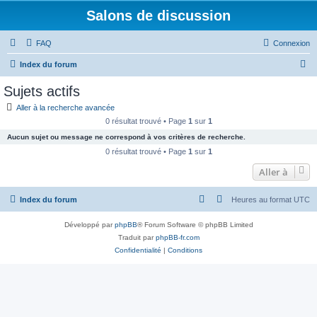
Salons de discussion
FAQ
Connexion
R
Index du forum
e
Sujets actifs
c
Aller à la recherche avancée
h
0 résultat trouvé • Page
1
sur
1
e
Aucun sujet ou message ne correspond à vos critères de recherche.
r
0 résultat trouvé • Page
1
sur
1
c
Aller à
h
Index du forum
Heures au format
UTC
e
r
Développé par
phpBB
® Forum Software © phpBB Limited
Traduit par
phpBB-fr.com
Confidentialité
|
Conditions