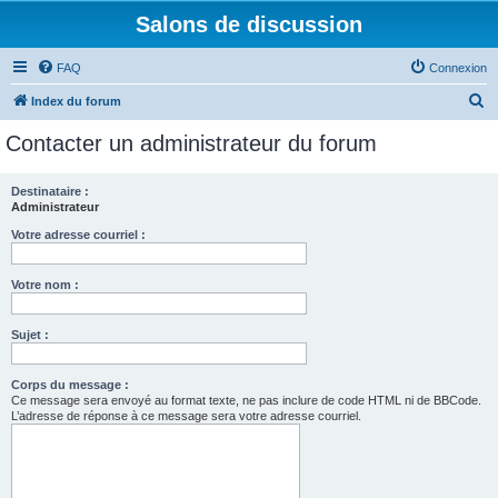
Salons de discussion
FAQ
Connexion
R
Index du forum
e
Contacter un administrateur du forum
c
h
Destinataire :
Administrateur
e
r
Votre adresse courriel :
c
Votre nom :
h
e
Sujet :
r
Corps du message :
Ce message sera envoyé au format texte, ne pas inclure de code HTML ni de BBCode.
L’adresse de réponse à ce message sera votre adresse courriel.