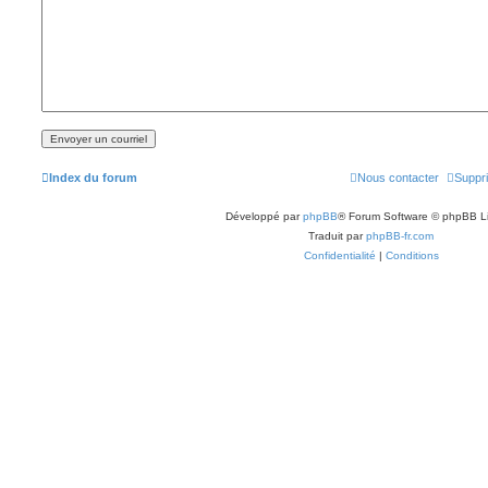
Index du forum
Nous contacter
Suppri
Développé par
phpBB
® Forum Software © phpBB L
Traduit par
phpBB-fr.com
Confidentialité
|
Conditions