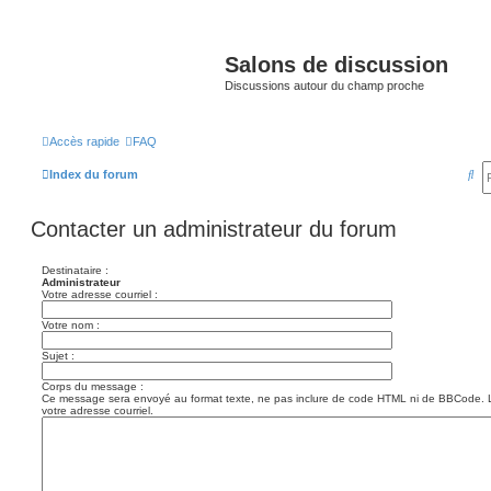
Salons de discussion
Discussions autour du champ proche
Accès rapide
FAQ
R
Index du forum
e
Contacter un administrateur du forum
c
h
Destinataire :
e
Administrateur
Votre adresse courriel :
r
Votre nom :
c
Sujet :
h
e
Corps du message :
Ce message sera envoyé au format texte, ne pas inclure de code HTML ni de BBCode. 
r
votre adresse courriel.