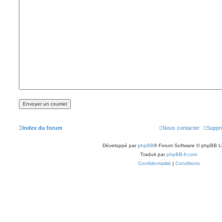
Index du forum
Nous contacter
Suppri
Développé par
phpBB
® Forum Software © phpBB L
Traduit par
phpBB-fr.com
Confidentialité
|
Conditions