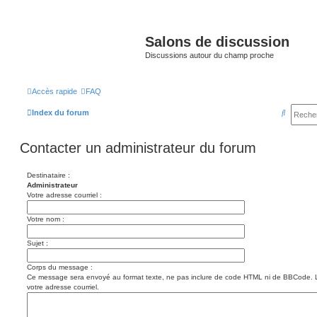
Salons de discussion
Discussions autour du champ proche
Accès rapide
FAQ
R
Index du forum
e
Contacter un administrateur du forum
c
h
Destinataire :
e
Administrateur
Votre adresse courriel :
r
c
Votre nom :
h
Sujet :
e
r
Corps du message :
Ce message sera envoyé au format texte, ne pas inclure de code HTML ni de BBCode. 
votre adresse courriel.